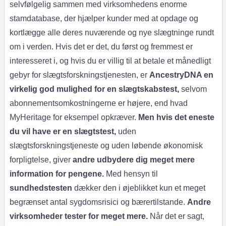
selvfølgelig sammen med virksomhedens enorme
stamdatabase, der hjælper kunder med at opdage og
kortlægge alle deres nuværende og nye slægtninge rundt
om i verden. Hvis det er det, du først og fremmest er
interesseret i, og hvis du er villig til at betale et månedligt
gebyr for slægtsforskningstjenesten, er
AncestryDNA en
virkelig god mulighed for en slægtskabstest,
selvom
abonnementsomkostningerne er højere, end hvad
MyHeritage for eksempel opkræver.
Men hvis det eneste
du vil have er en slægtstest,
uden
slægtsforskningstjeneste og uden løbende økonomisk
forpligtelse, giver
andre udbydere dig meget mere
information for pengene.
Med hensyn til
sundhedstesten
dækker den i øjeblikket kun et meget
begrænset antal sygdomsrisici og bærertilstande.
Andre
virksomheder tester for meget mere.
Når det er sagt,