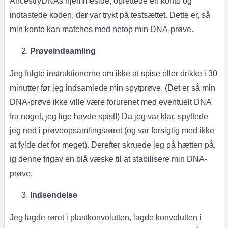
AncestryDNAs hjemmeside, oprettede en konto og
indtastede koden, der var trykt på testsættet. Dette er, så
min konto kan matches med netop min DNA-prøve.
Prøveindsamling
Jeg fulgte instruktionerne om ikke at spise eller drikke i 30
minutter før jeg indsamlede min spytprøve. (Det er så min
DNA-prøve ikke ville være forurenet med eventuelt DNA
fra noget, jeg lige havde spist!) Da jeg var klar, spyttede
jeg ned i prøveopsamlingsrøret (og var forsigtig med ikke
at fylde det for meget). Derefter skruede jeg på hætten på,
ig denne frigav en blå væske til at stabilisere min DNA-
prøve.
Indsendelse
Jeg lagde røret i plastkonvolutten, lagde konvolutten i