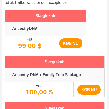
ud af, hvilke valutaer der accepteres.
Slægtskab
AncestryDNA
Fra:
KØB NU
99,00 $
Slægtskab
Ancestry DNA + Family Tree Package
Fra:
KØB NU
100,00 $
Slægtskab