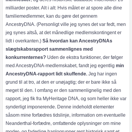
milliarder poster. Alt i alt: Hvis målet er at spore alle dine
familiemedlemmer, kan du gøre det gennem
AncestryDNA. (Personligt ville jeg synes det var fedt, men
jeg synes altså, at det månedlige medlemskontingent er
lidt i overkanten.)
Så hvordan kan AncestryDNAs
slægtskabsrapport sammenlignes med
konkurrenternes?
Uden de ekstra funktioner, der følger
med AncestryDNA-medlemskabet, fandt jeg egentlig
min
AncestryDNA-rapport lidt skuffende.
Jeg har ingen
grund til at tro, at den er unøjagtig; der er bare ikke så
meget til den. I omfang er den sammenlignelig med den
rapport, jeg fik fra MyHeritage DNA, og som heller ikke var
synderligt imponerende. Denne indeholdt elementer
såsom mine forfædres tidslinje, information om eventuelle
Neanderthal-forfædre, omfattende oplysninger om mine
moder- og faderlige haplogrupper rent historisk samt et