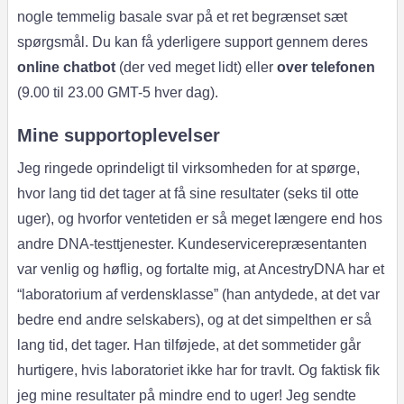
nogle temmelig basale svar på et ret begrænset sæt
spørgsmål. Du kan få yderligere support gennem deres
online chatbot
(der ved meget lidt) eller
over telefonen
(9.00 til 23.00 GMT-5 hver dag).
Mine supportoplevelser
Jeg ringede oprindeligt til virksomheden for at spørge,
hvor lang tid det tager at få sine resultater (seks til otte
uger), og hvorfor ventetiden er så meget længere end hos
andre DNA-testtjenester. Kundeservicerepræsentanten
var venlig og høflig, og fortalte mig, at AncestryDNA har et
“laboratorium af verdensklasse” (han antydede, at det var
bedre end andre selskabers), og at det simpelthen er så
lang tid, det tager. Han tilføjede, at det sommetider går
hurtigere, hvis laboratoriet ikke har for travlt. Og faktisk fik
jeg mine resultater på mindre end to uger! Jeg sendte