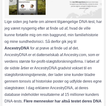
Lige siden jeg hørte om alment tilgængelige DNA-test, har
jeg været nysgerrig efter at finde ud af, hvad de ville
kunne fortælle mig om min baggrund, min familiehistorie
og mine sundhedsrisici. Så derfor gik jeg til
AncestryDNA
for at prøve at finde ud af det.
AncestryDNA er et datterselskab af Ancestry.com, som er
verdens største for-profit-slægtsforskningsfirma. I løbet af
de sidste årtier er AncestryDNA gradvist vokset til en
slægtsforskningstjeneste, der lader sine kunder bladre
gennem tonsvis af historiske poster og udfylde deres egne
slægtstræer. I dag erklærer AncestryDNA, at deres
database indeholder resultaterne af 15 millioner kunders
DNA-tests.
Flere mennesker har altså testet deres DNA